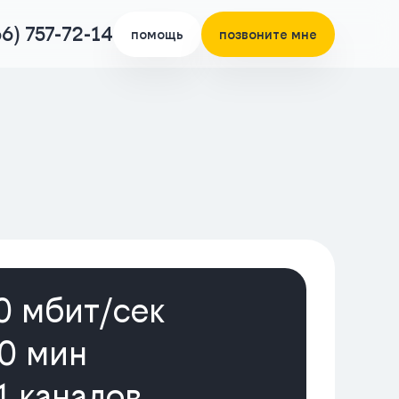
66) 757-72-14
помощь
позвоните мне
0 мбит/cек
0 мин
1 каналов