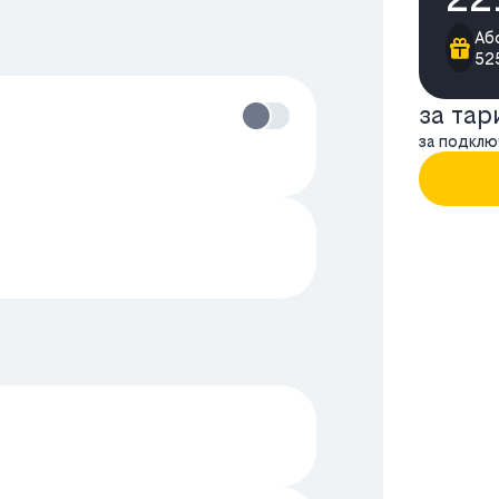
Аб
525
за та
за подклю