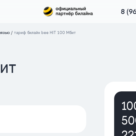
8 (9
вязью
тариф билайн bee HIT 100 Мбит
ит
10
50
22