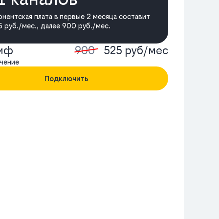
онентская плата в первые 2 месяца составит
 руб./мес., далее 900 руб./мес.
риф
900
525 руб/мес
чение
Подключить