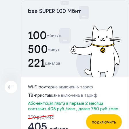
bee SUPER 100 Мбит
100
мбит/с
500
минут
221
каналов
Wi-Fi роутер
не включен в тариф
ТВ-приставка
не включена в тариф
Абонентская плата в первые 2 месяца
с.
составит 405 руб./мес., далее 750 руб./мес.
750 руб/мес
ь
подключить
405
руб/мес