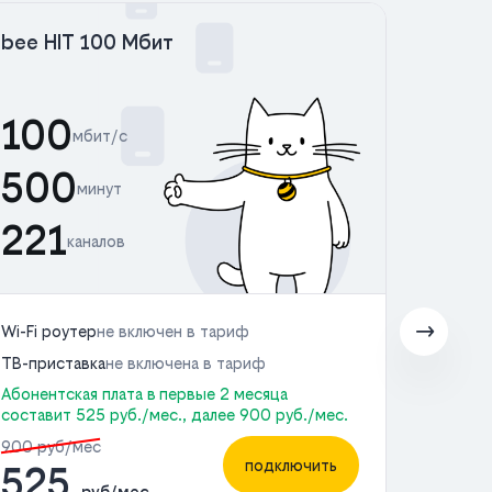
bee HIT 100 Мбит
bee 
100
50
мбит/с
500
50
минут
221
22
каналов
Wi-Fi роутер
не включен в тариф
Wi-Fi 
ТВ-приставка
не включена в тариф
ТВ-пр
Абонентская плата в первые 2 месяца
Абонен
составит 525 руб./мес., далее 900 руб./мес.
состав
900 руб/мес
1000 
подключить
525
6
руб/мес