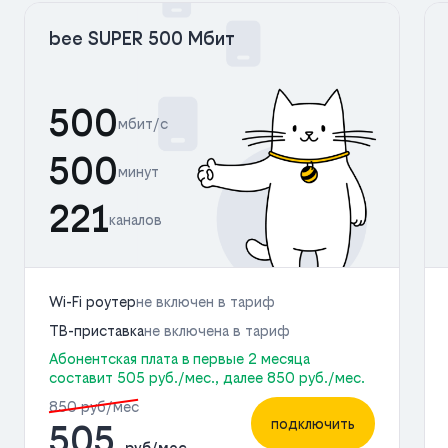
bee SUPER 500 Мбит
500
мбит/с
500
минут
221
каналов
Wi-Fi роутер
не включен в тариф
ТВ-приставка
не включена в тариф
Абонентская плата в первые 2 месяца
составит 505 руб./мес., далее 850 руб./мес.
850 руб/мес
подключить
505
руб/мес